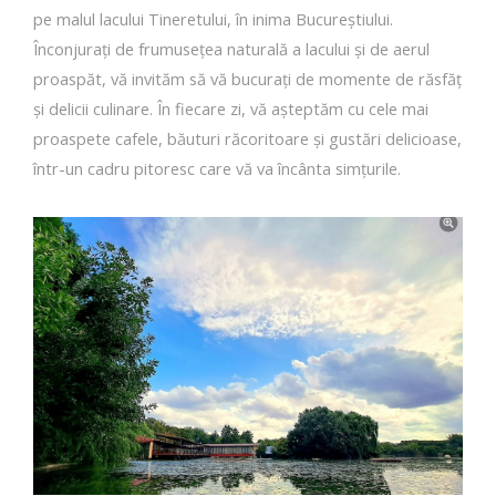
pe malul lacului Tineretului, în inima Bucureștiului.
Înconjurați de frumusețea naturală a lacului și de aerul
proaspăt, vă invităm să vă bucurați de momente de răsfăț
și delicii culinare. În fiecare zi, vă așteptăm cu cele mai
proaspete cafele, băuturi răcoritoare și gustări delicioase,
într-un cadru pitoresc care vă va încânta simțurile.