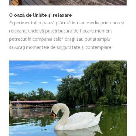
O oază de liniște și relaxare
Experimentați o pauză plăcută într-un mediu prietenos și
relaxant, unde vă puteți bucura de fiecare moment
petrecut în compania celor dragi sau pur și simplu
savurați momentele de singurătate și contemplare.