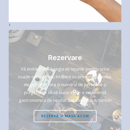
1
Rezervare
Vă invităm să vă asigurați locurile pentru orice
ocazie specială sau întâlnire cu prietenii și familia.
Alegeți data, ora și numărul de persoane și
pregătiți-vă să vă bucurați de o experiență
gastronomică de neuitat la Cafeneaua Actorilor!
REZERVĂ O MASĂ ACUM