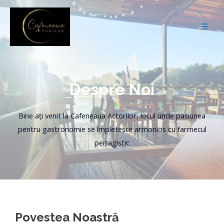
Skip
to
content
MAI
ME
Despre Noi
Bine ați venit la Cafeneaua Actorilor, locul unde pasiunea
pentru gastronomie se împletește armonios cu farmecul
peisagistic
Povestea Noastră