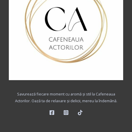
Savurează fiecare moment cu aromă și stil la Cafeneaua
Actorilor. Oază ta de relaxare și delicii, mereu la îndemână.