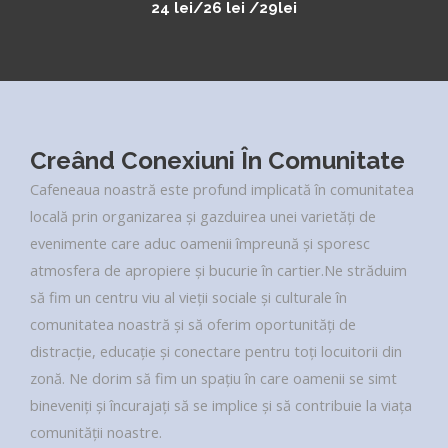
24 lei/26 lei /29lei
Creând Conexiuni În Comunitate
Cafeneaua noastră este profund implicată în comunitatea
locală prin organizarea și gazduirea unei varietăți de
evenimente care aduc oamenii împreună și sporesc
atmosfera de apropiere și bucurie în cartier.Ne străduim
să fim un centru viu al vieții sociale și culturale în
comunitatea noastră și să oferim oportunități de
distracție, educație și conectare pentru toți locuitorii din
zonă. Ne dorim să fim un spațiu în care oamenii se simt
bineveniți și încurajați să se implice și să contribuie la viața
comunității noastre.