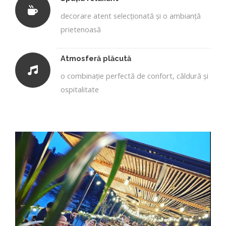
decorare atent selecționată și o ambianță
prietenoasă
Atmosferă plăcută
o combinație perfectă de confort, căldură și
ospitalitate