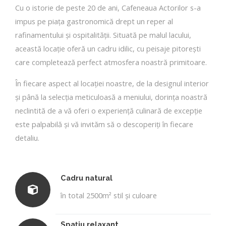
Cu o istorie de peste 20 de ani, Cafeneaua Actorilor s-a
impus pe piața gastronomică drept un reper al
rafinamentului și ospitalității. Situată pe malul lacului,
această locație oferă un cadru idilic, cu peisaje pitorești
care completează perfect atmosfera noastră primitoare.
În fiecare aspect al locației noastre, de la designul interior
și până la selecția meticuloasă a meniului, dorința noastră
neclintită de a vă oferi o experiență culinară de excepție
este palpabilă și vă invităm să o descoperiți în fiecare
detaliu.
Cadru natural
în total 2500m² stil şi culoare
Spaţiu relaxant