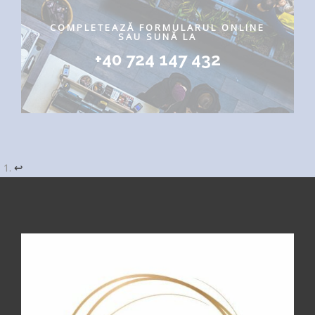
COMPLETEAZĂ FORMULARUL ONLINE
SAU SUNĂ LA
+40 724 147 432
↩︎